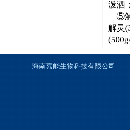
泼洒
⑤
解灵(
(50
海南嘉能生物科技有限
公
司