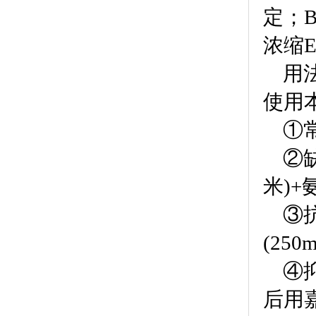
定；
浓缩
用
使用
①常
②
米)+
③
(25
④
后用嘉