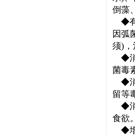
倒藻
◆
因弧
须)
◆
菌毒
◆
留等
◆
食欲
◆